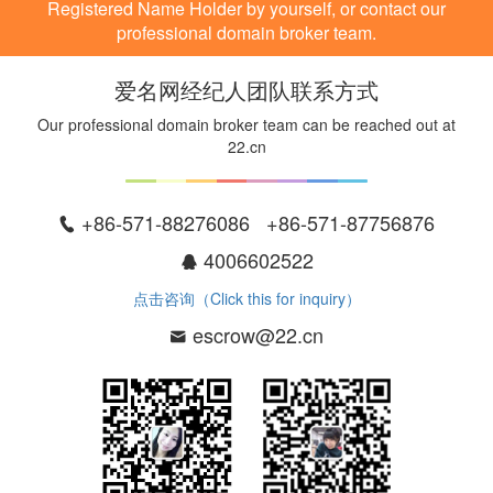
Registered Name Holder by yourself, or contact our
professional domain broker team.
爱名网经纪人团队联系方式
Our professional domain broker team can be reached out at
22.cn
+86-571-88276086 +86-571-87756876
4006602522
点击咨询（Click this for inquiry）
escrow@22.cn